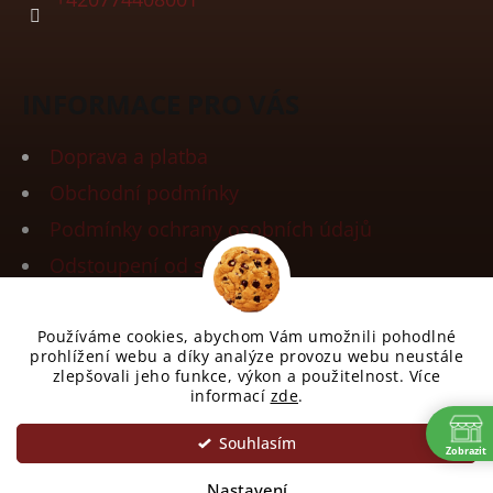
INFORMACE PRO VÁS
Doprava a platba
Obchodní podmínky
Podmínky ochrany osobních údajů
Odstoupení od smlouvy
Reklamace zboží
Používáme cookies, abychom Vám umožnili pohodlné
prohlížení webu a díky analýze provozu webu neustále
zlepšovali jeho funkce, výkon a použitelnost. Více
informací
zde
.
Vytvořil Shoptet
Souhlasím
Copyright 2026
Spiller Coffee
. Všechna práva
Zobrazit
vyhrazena.
Upravit nastavení cookies
Nastavení