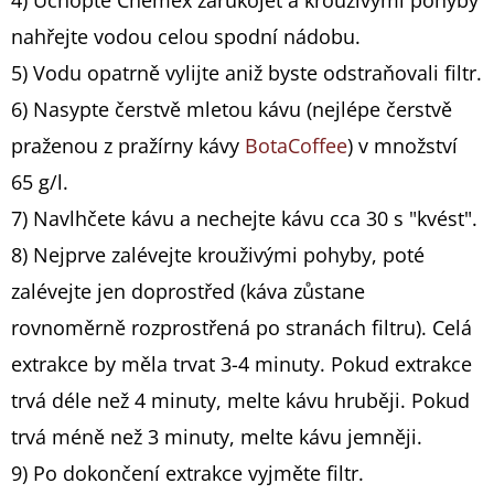
nahřejte vodou celou spodní nádobu.
5) Vodu opatrně vylijte aniž byste odstraňovali filtr.
6) Nasypte čerstvě mletou kávu (nejlépe čerstvě
praženou z pražírny kávy
BotaCoffee
) v množství
65 g/l.
7) Navlhčete kávu a nechejte kávu cca 30 s "kvést".
8) Nejprve zalévejte krouživými pohyby, poté
zalévejte jen doprostřed (káva zůstane
rovnoměrně rozprostřená po stranách filtru). Celá
extrakce by měla trvat 3-4 minuty. Pokud extrakce
trvá déle než 4 minuty, melte kávu hruběji. Pokud
trvá méně než 3 minuty, melte kávu jemněji.
9) Po dokončení extrakce vyjměte filtr.