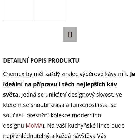
D
O
P
O
R
Facebook
U
DETAILNÍ POPIS PRODUKTU
Č
U
Chemex by měl každý znalec výběrové kávy mít.
Je
J
ideální na přípravu i těch nejlepších káv
E
M
světa.
Jedná se unikátní designový skvost, ve
E
kterém se snoubí krása a funkčnost (stal se
součástí prestižní kolekce moderního
designu
MoMA
). Na vaší kuchyňské lince bude
MYSTERY
nepřehlédnutelný a každá návštěva Vás
182,56