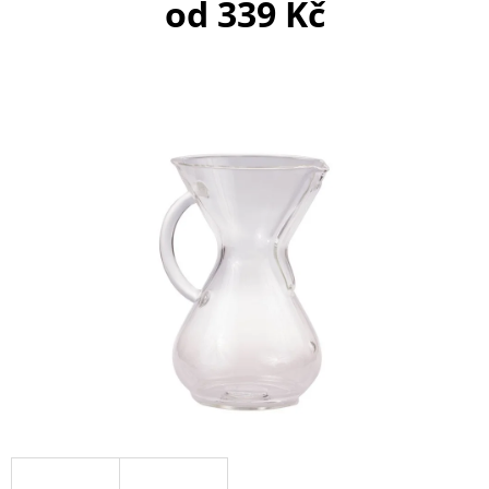
E
od
339 Kč
T
E
N
A
J
Í
T
?
HLEDAT