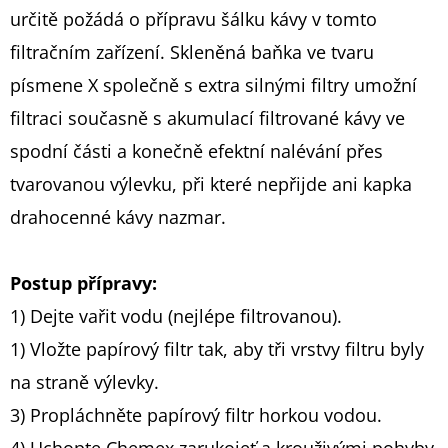
Kč
určitě požádá o přípravu šálku kávy v tomto
filtračním zařízení. Skleněná baňka ve tvaru
písmene X společně s extra silnými filtry umožní
filtraci současně s akumulací filtrované kávy ve
spodní části a konečně efektní nalévání přes
tvarovanou výlevku, při které nepřijde ani kapka
drahocenné kávy nazmar.
Postup přípravy:
1) Dejte vařit vodu (nejlépe filtrovanou).
1) Vložte papírový filtr tak, aby tři vrstvy filtru byly
na straně výlevky.
3) Propláchněte papírový filtr horkou vodou.
4) Uchopte Chemex zarukojeť a krouživými pohyby