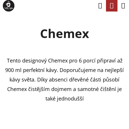
K
Hledat
Nák
Přejít
O
na
Zpět
Zpět
koší
Š
obsah
Chemex
Í
C
K
O
P
Tento designový Chemex pro 6 porcí připraví až
O
900 ml perfektní kávy. Doporučujeme na nejlepší
T
kávy světa. Díky absenci dřevěné části působí
Ř
Chemex čistějším dojmem a samotné čištění je
E
také jednodušší
B
U
J