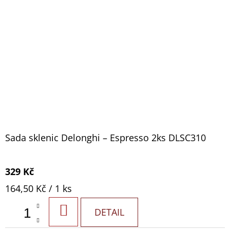
Sada sklenic Delonghi – Espresso 2ks DLSC310
329 Kč
Měrná
164,50 Kč / 1 ks
cena:
DO
DETAIL
KOŠÍKU