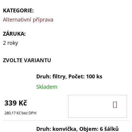
KATEGORIE
:
Alternativní příprava
ZÁRUKA
:
2 roky
ZVOLTE VARIANTU
Druh: filtry, Počet: 100 ks
Skladem
339 Kč
DO
KOŠ
280,17 Kč bez DPH
Druh: konvička, Objem: 6 šálků