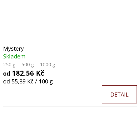
Ů
PHWF
R
1000
O
329
Kč
D
U
K
Mystery
Skladem
T
250 g
500 g
1000 g
Ů
182,56 Kč
od
Měrná
od 55,89 Kč / 100 g
cena:
DETAIL