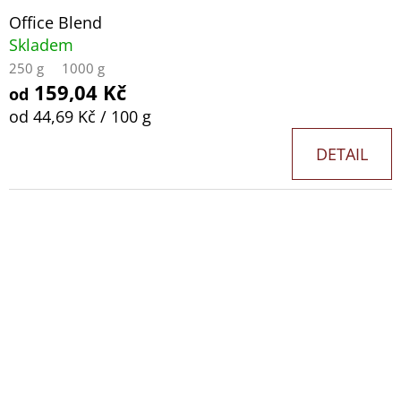
Office Blend
Skladem
250 g
1000 g
159,04 Kč
od
Měrná
od 44,69 Kč / 100 g
cena:
DETAIL