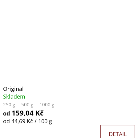
Original
Skladem
250 g
500 g
1000 g
159,04 Kč
od
Měrná
od 44,69 Kč / 100 g
cena:
DETAIL