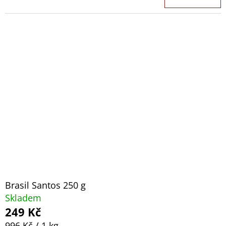
Brasil Santos 250 g
Skladem
249 Kč
Měrná
996 Kč / 1 kg