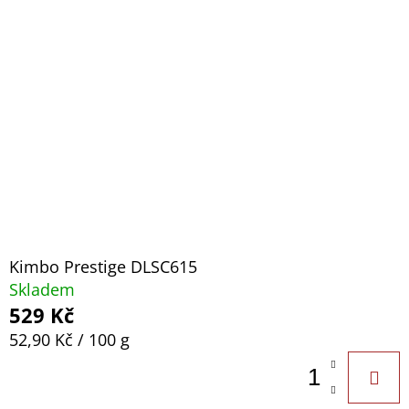
Kimbo Prestige DLSC615
Skladem
529 Kč
Měrná
52,90 Kč / 100 g
cena: