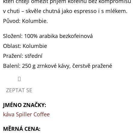
kteří chtějí omezit příjem kofeinu bez kompromisů
30
Kč
v chuti – skvěle chutná jako espresso i s mlékem.
Původ: Kolumbie.
Složení: 100% arabika bezkofeinová
Oblast: Kolumbie
Pražení: střední
Balení: 250 g zrnkové kávy, čerstvě pražené
ZEPTAT SE
JMÉNO ZNAČKY
:
káva Spiller Coffee
MĚRNÁ CENA: