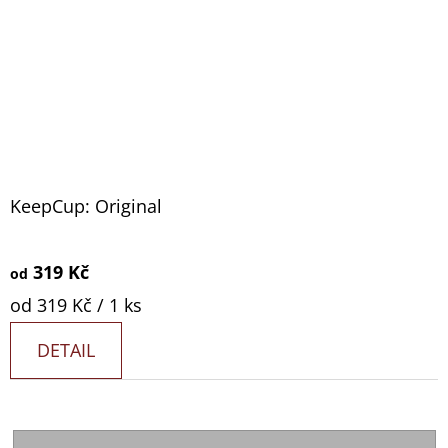
KeepCup: Original
319 Kč
od
Měrná
od 319 Kč / 1 ks
cena:
DETAIL