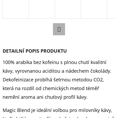
D
O
P
O
R
Facebook
U
DETAILNÍ POPIS PRODUKTU
Č
U
100% arabika bez kofeinu s plnou chutí kvalitní
J
kávy, vyrovnanou aciditou a nádechem čokolády.
E
M
Dekofeinizace probíhá šetrnou metodou CO2,
E
která na rozdíl od chemických metod téměř
nemění aroma ani chuťový profil kávy.
TĚSNĚNÍ
Magic Blend je ideální volbou pro milovníky kávy,
DELONGHI