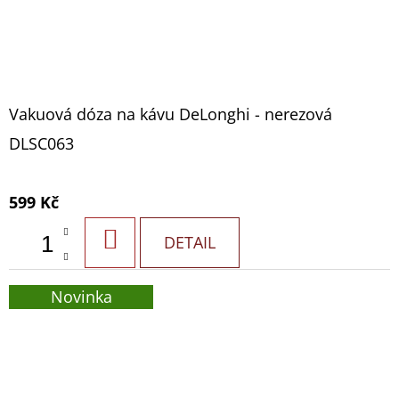
Vakuová dóza na kávu DeLonghi - nerezová
DLSC063
599 Kč
DO
DETAIL
KOŠÍKU
Novinka