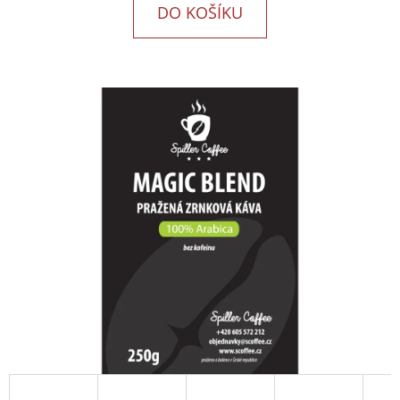
E
DO KOŠÍKU
T
E
N
A
J
Í
T
?
HLEDAT