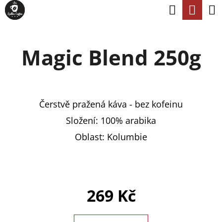
K
Hledat
Nák
Přejít
O
na
Zpět
Zpět
koší
Š
obsah
Magic Blend 250g
Í
C
K
O
P
Čerstvě pražená káva - bez kofeinu
O
Složení: 100% arabika
T
Oblast: Kolumbie
Ř
E
B
U
269 Kč
J