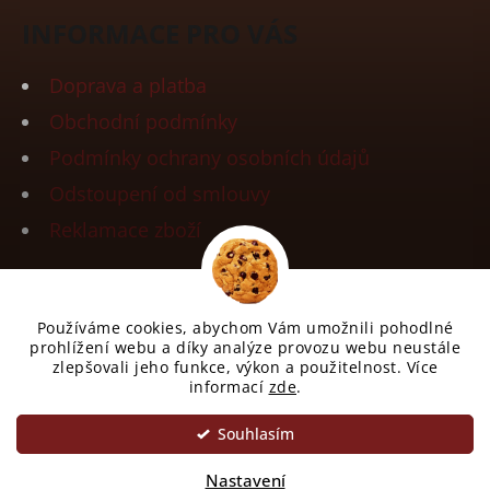
INFORMACE PRO VÁS
Doprava a platba
Obchodní podmínky
Podmínky ochrany osobních údajů
Odstoupení od smlouvy
Reklamace zboží
Používáme cookies, abychom Vám umožnili pohodlné
Vytvořil Shoptet
prohlížení webu a díky analýze provozu webu neustále
zlepšovali jeho funkce, výkon a použitelnost. Více
Copyright 2026
Spiller Coffee
. Všechna práva
informací
zde
.
vyhrazena.
Upravit nastavení cookies
Souhlasím
Nastavení
Odstoupit od smlouvy