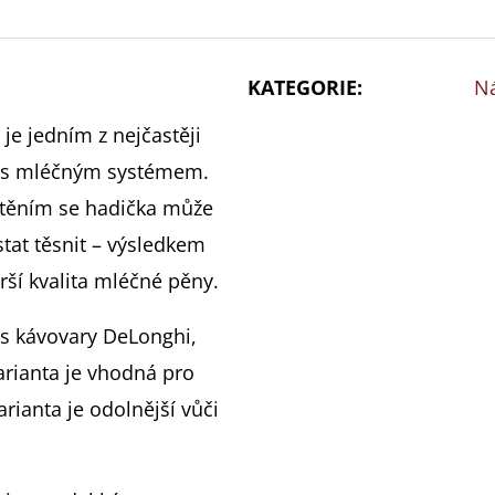
KATEGORIE
:
Ná
je jedním z nejčastěji
 s mléčným systémem.
těním se hadička může
tat těsnit – výsledkem
rší kvalita mléčné pěny.
 s kávovary DeLonghi,
varianta je vhodná pro
rianta je odolnější vůči