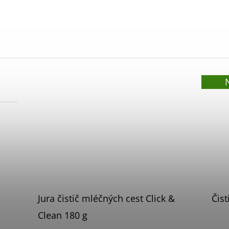
Jura čistič mléčných cest Click &
Čist
Clean 180 g