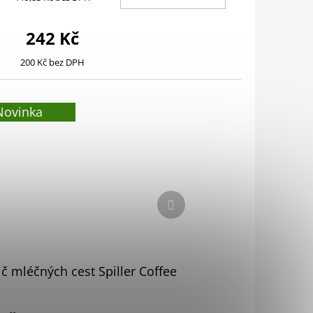
242 Kč
200 Kč bez DPH
Novinka
Další
produkt
ič mléčných cest Spiller Coffee