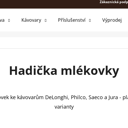
Zákaznická podp
va
Kávovary
Příslušenství
Výprodej
 POTŘEBUJETE NAJÍT?
HLEDAT
Hadička mlékovky
DOPORUČUJEME
ek ke kávovarům DeLonghi, Philco, Saeco a Jura - pla
varianty