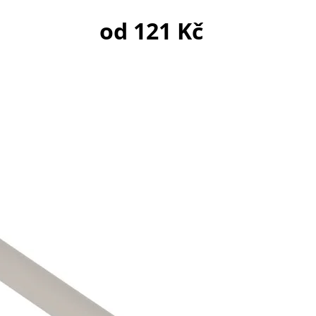
od
121 Kč
TĚSNĚNÍ DELONGHI
MYSTERY
30 Kč
182,56 Kč