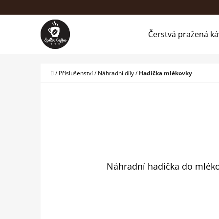
K
Přejít
O
na
Zpět
Zpět
Čerstvá pražená ká
Š
do
do
obsah
Í
obchodu
obchodu
CO
K
Domů
/
Příslušenství
/
Náhradní díly
/
Hadička mlékovky
Náhradní hadička do mlékov