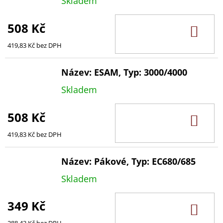
Skladem
508 Kč
DO
KOŠ
419,83 Kč bez DPH
Název: ESAM, Typ: 3000/4000
Skladem
508 Kč
DO
KOŠ
419,83 Kč bez DPH
Název: Pákové, Typ: EC680/685
Skladem
349 Kč
DO