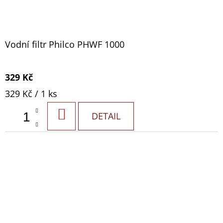
Vodní filtr Philco PHWF 1000
329 Kč
Měrná
329 Kč / 1 ks
cena:
DO
DETAIL
KOŠÍKU