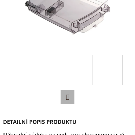
E
T
E
N
A
J
Í
T
?
Facebook
HLEDAT
DETAILNÍ POPIS PRODUKTU
Náhradní nádoba na vodu pro plnoautomatické