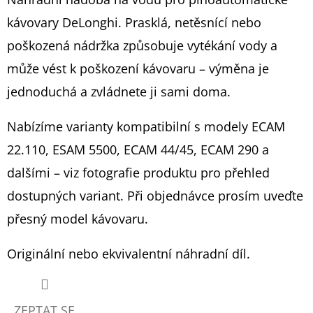
kávovary DeLonghi. Prasklá, netěsnící nebo
D
poškozená nádržka způsobuje vytékání vody a
O
P
může vést k poškození kávovaru – výměna je
O
jednoduchá a zvládnete ji sami doma.
R
U
Nabízíme varianty kompatibilní s modely ECAM
Č
22.110, ESAM 5500, ECAM 44/45, ECAM 290 a
U
dalšími – viz fotografie produktu pro přehled
J
E
dostupných variant. Při objednávce prosím uveďte
M
přesný model kávovaru.
E
Originální nebo ekvivalentní náhradní díl.
DEKALCIFIKAČNÍ
PROSTŘEDEK
ZEPTAT SE