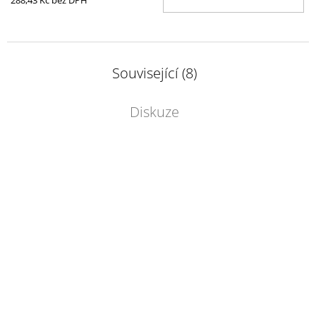
KOŠ
288,43 Kč bez DPH
Související (8)
Diskuze